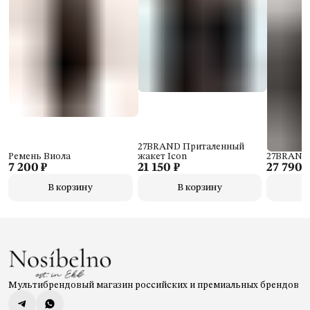
27BRAND Приталенный
Ремень Виола
жакет Icon
27BRAND 
7 200 ₽
21 150 ₽
27 790 
В корзину
В корзину
Мультибрендовый магазин российских и премиальных брендов