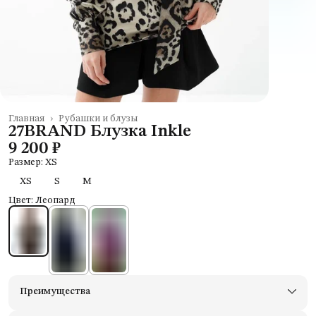
Главная
›
Рубашки и блузы
27BRAND Блузка Inkle
9 200 ₽
Размер: XS
XS
S
M
Цвет: Леопард
Преимущества
Доставим в пункты выдачи Яндекс Маркеты
Примерьте товары и верните неподходящие