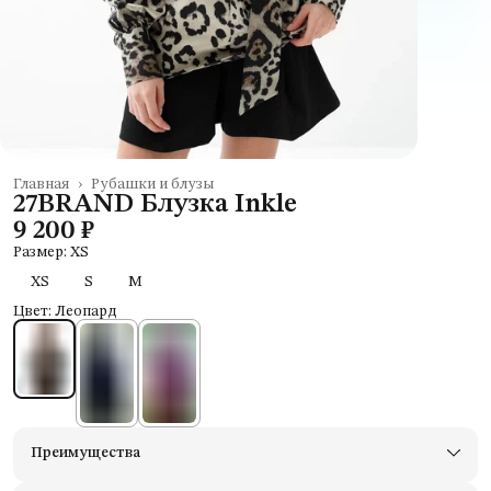
Главная
›
Рубашки и блузы
27BRAND Блузка Inkle
9 200 ₽
Размер: XS
XS
S
M
Цвет: Леопард
Преимущества
Доставим в пункты выдачи Яндекс Маркеты
Примерьте товары и верните неподходящие