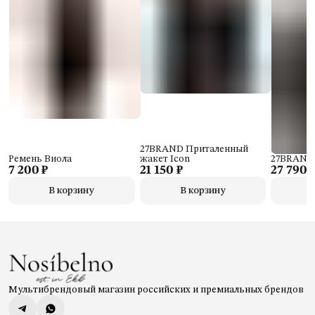
27BRAND Приталенный
Ремень Виола
жакет Icon
27BRAND 
7 200 ₽
21 150 ₽
27 790 
В корзину
В корзину
Мультибрендовый магазин российских и премиальных брендов