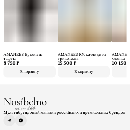
AMANEES Брюки из
AMANEES Юбка-миди из
AMANEES
тафты
трикотажа
хлопка
8 750 ₽
15 500 ₽
10 150 
В корзину
В корзину
Мультибрендовый магазин российских и премиальных брендов