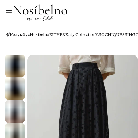
Колумбус
Nosíbelno
EITHER
Katy Collection
Y.SO
CHIQUES
SING