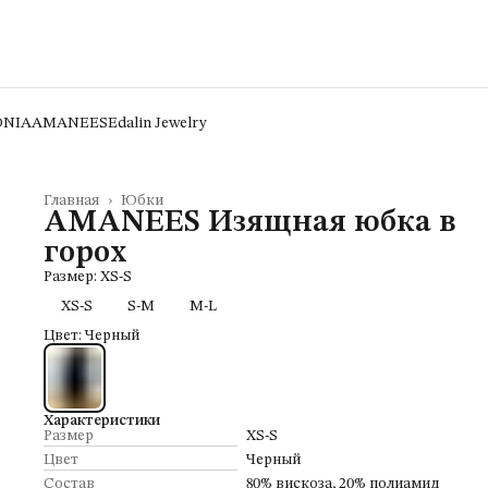
ONIA
AMANEES
Edalin Jewelry
Главная
›
Юбки
AMANEES Изящная юбка в
горох
Размер: XS-S
XS-S
S-M
M-L
Цвет: Черный
Характеристики
Размер
XS-S
Цвет
Черный
Состав
80% вискоза, 20% полиамид