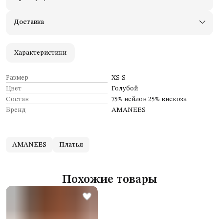
Доставим в пункты выдачи Яндекс Маркеты
Примерьте товары и верните неподходящие
Доставка
Оплата — картой, СБП или наличными
Удобный возврат
Оплата частями в Сплит
Характеристики
Размер
XS-S
Цвет
Голубой
Состав
75% нейлон 25% вискоза
Бренд
AMANEES
AMANEES
Платья
Похожие товары