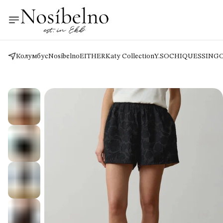
Колумбус
Nosíbelno
EITHER
Katy Collection
Y.SO
CHIQUES
SING