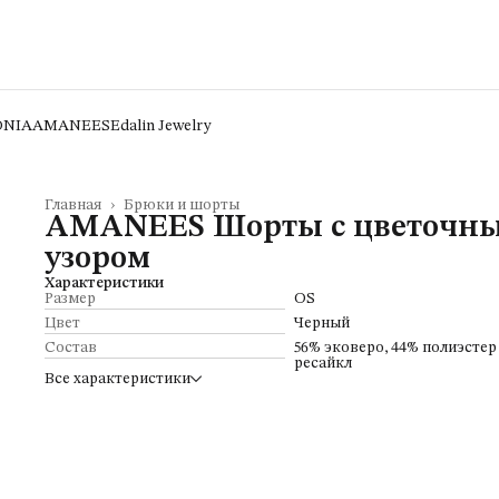
ONIA
AMANEES
Edalin Jewelry
Главная
›
Брюки и шорты
AMANEES Шорты с цветочн
узором
Характеристики
Размер
OS
Цвет
Черный
Состав
56% эковеро, 44% полиэстер
ресайкл
Все характеристики