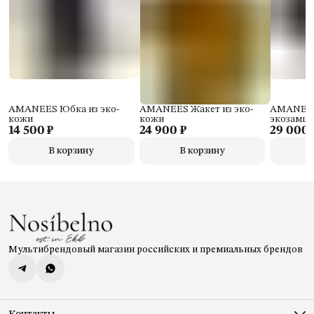
AMANEES Юбка из эко-
AMANEES Жакет из эко-
AMANEES
кожи
кожи
экозамш
14 500 ₽
24 900 ₽
29 000 
В корзину
В корзину
Мультибрендовый магазин российских и премиальных брендов