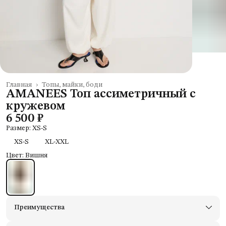
Главная
›
Топы, майки, боди
AMANEES Топ ассиметричный с
кружевом
6 500 ₽
Размер: XS-S
XS-S
XL-XXL
Цвет: Вишня
Преимущества
Доставим в пункты выдачи Яндекс Маркеты
Примерьте товары и верните неподходящие