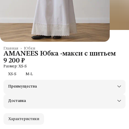
Главная
›
Юбки
AMANEES Юбка -макси с шитьем
9 200 ₽
Размер: XS-S
XS-S
M-L
Преимущества
Доставим в пункты выдачи Яндекс Маркеты
Примерьте товары и верните неподходящие
Доставка
Оплата — картой, СБП или наличными
Удобный возврат
Оплата частями в Сплит
Характеристики