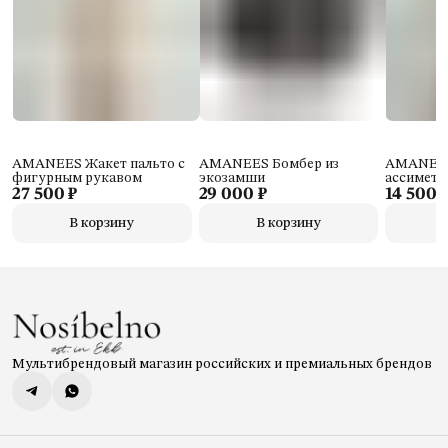
AMANEES Жакет пальто с
AMANEES Бомбер из
AMANEES
фигурным рукавом
экозамши
ассиметр
27 500 ₽
29 000 ₽
14 500 
В корзину
В корзину
Мультибрендовый магазин российских и премиальных брендов