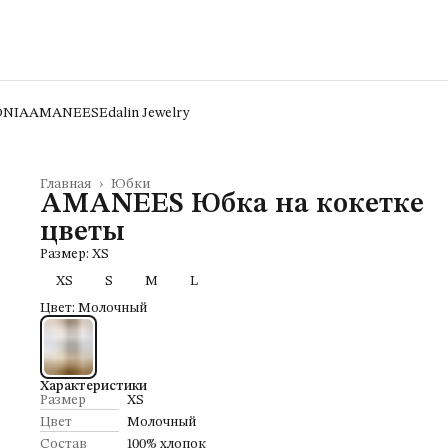
ONIA
AMANEES
Edalin Jewelry
Главная
›
Юбки
AMANEES Юбка на кокетке
цветы
Размер: XS
XS
S
M
L
Цвет: Молочный
Характеристики
Размер
XS
Цвет
Молочный
Состав
100% хлопок