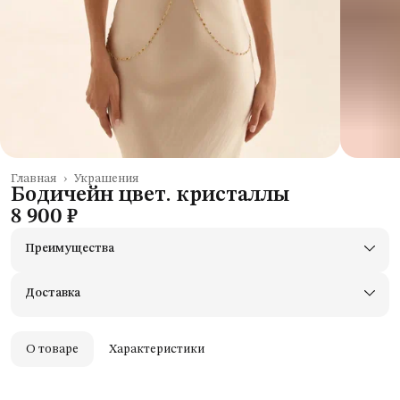
Главная
›
Украшения
Бодичейн цвет. кристаллы
8 900 ₽
Преимущества
Доставим в пункты выдачи Яндекс Маркеты
Примерьте товары и верните неподходящие
Доставка
Оплата — картой, СБП или наличными
Удобный возврат
Оплата частями в Сплит
О товаре
Характеристики