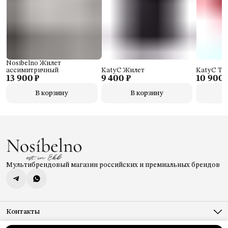
Nosibelno Жилет
ассимитричный
KatyC Жилет
KatyC То
13 900 ₽
9 400 ₽
10 900 
В корзину
В корзину
Мультибрендовый магазин российских и премиальных брендов
Контакты
Адрес