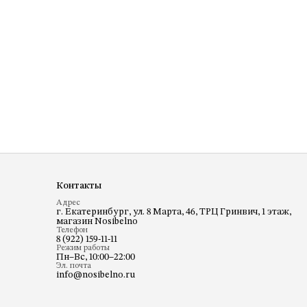
Контакты
Адрес
г. Екатеринбург, ул. 8 Марта, 46, ТРЦ Гринвич, 1 этаж,
магазин Nosibelno
Телефон
8 (922) 159-11-11
Режим работы
Пн–Вс, 10:00–22:00
Эл. почта
info@nosibelno.ru