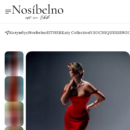
Колумбус
Nosíbelno
EITHER
Katy Collection
Y.SO
CHIQUES
SING