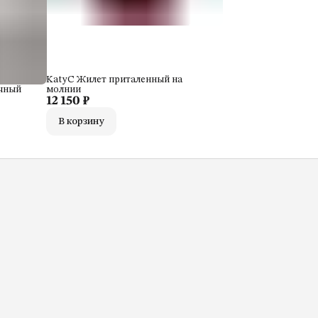
KatyC Жилет приталенный на
ичный
молнии
12 150 ₽
В корзину