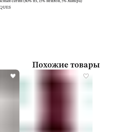
сный сатин (80% пэ, 15% нейлон, 5% лайкра)
QUES
Похожие товары