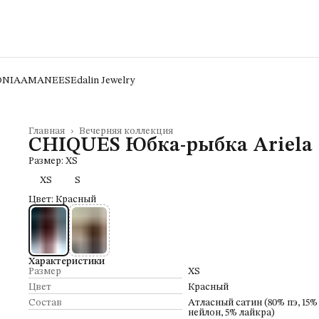
ONIA
AMANEES
Edalin Jewelry
Главная
›
Вечерняя коллекция
CHIQUES Юбка-рыбка Ariela
Размер: XS
XS
S
Цвет: Красный
Характеристики
Размер
XS
Цвет
Красный
Состав
Атласный сатин (80% пэ, 15%
нейлон, 5% лайкра)