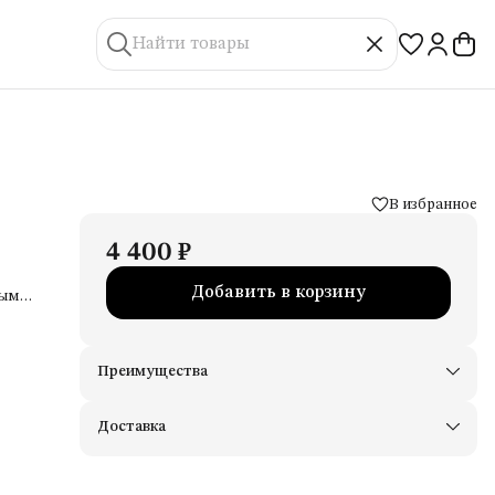
В избранное
4 400 ₽
Добавить в корзину
ным
Преимущества
Доставим в пункты выдачи Яндекс Маркеты
Примерьте товары и верните неподходящие
Доставка
Оплата — картой, СБП или наличными
Удобный возврат
Оплата частями в Сплит