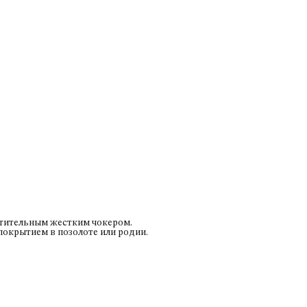
итительным жестким чокером.
покрытием в позолоте или родии.