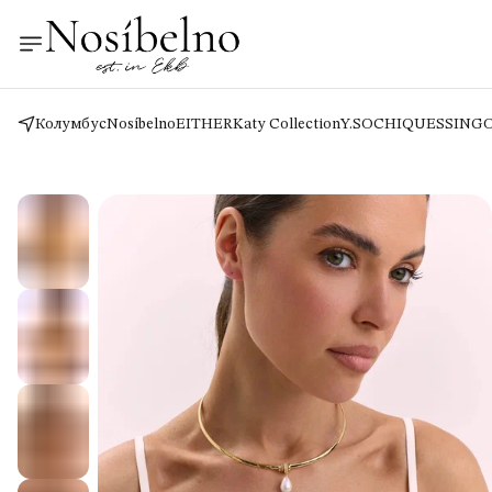
Колумбус
Nosíbelno
EITHER
Katy Collection
Y.SO
CHIQUES
SING