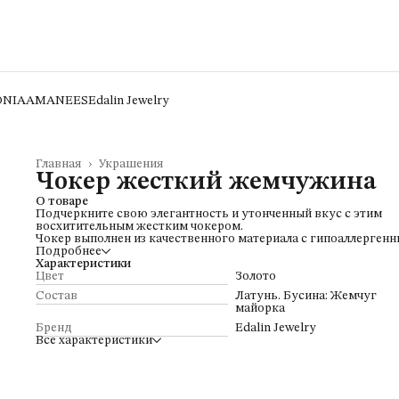
ONIA
AMANEES
Edalin Jewelry
Главная
›
Украшения
Чокер жесткий жемчужина
О товаре
Подчеркните свою элегантность и утонченный вкус с этим
восхитительным жестким чокером.
Чокер выполнен из качественного материала с гипоаллерген
покрытием в позолоте или родии.
Подробнее
Характеристики
Цвет
Золото
Состав
Латунь. Бусина: Жемчуг
майорка
Бренд
Edalin Jewelry
Все характеристики