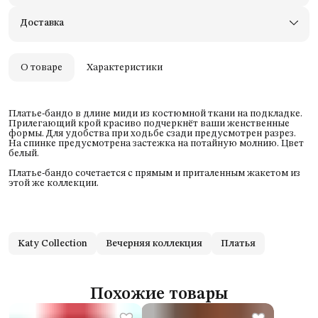
Примерьте товары и верните неподходящие
Доставка
Оплата — картой, СБП или наличными
Удобный возврат
Оплата частями в Сплит
О товаре
Характеристики
Платье-бандо в длине миди из костюмной ткани на подкладке.
Прилегающий крой красиво подчеркнёт ваши женственные
формы. Для удобства при ходьбе сзади предусмотрен разрез.
На спинке предусмотрена застежка на потайную молнию. Цвет
белый.
Платье-бандо сочетается с прямым и приталенным жакетом из
этой же коллекции.
Katy Collection
Вечерняя коллекция
Платья
Похожие товары