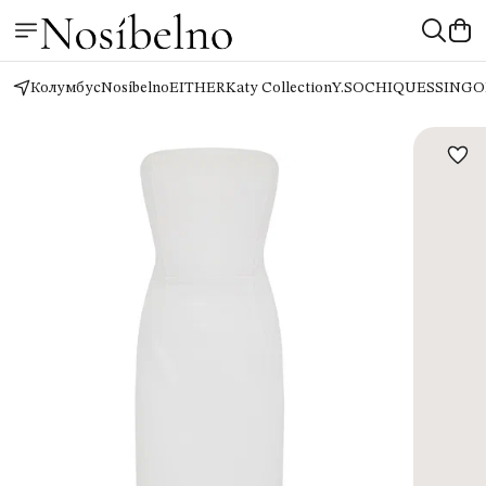
Колумбус
Nosíbelno
EITHER
Katy Collection
Y.SO
CHIQUES
SINGO