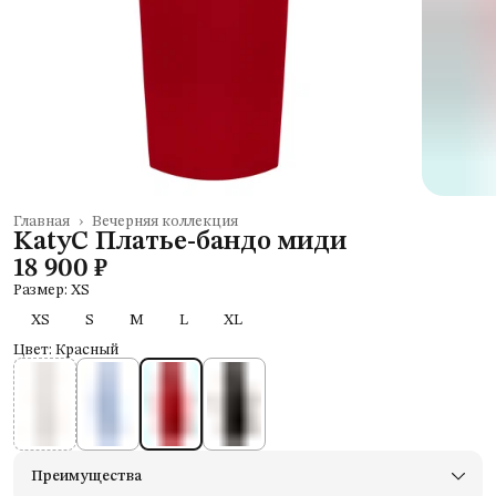
Главная
›
Вечерняя коллекция
KatyC Платье-бандо миди
18 900 ₽
Размер: XS
XS
S
M
L
XL
Цвет: Красный
Преимущества
Доставим в пункты выдачи Яндекс Маркеты