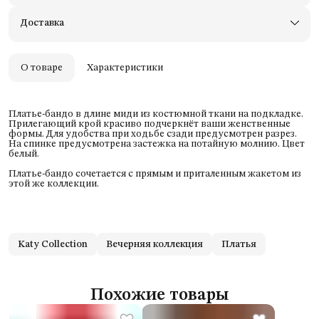
Примерьте товары и верните неподходящие
Доставка
Оплата — картой, СБП или наличными
Удобный возврат
Оплата частями в Сплит
О товаре
Характеристики
Платье-бандо в длине миди из костюмной ткани на подкладке.
Прилегающий крой красиво подчеркнёт ваши женственные
формы. Для удобства при ходьбе сзади предусмотрен разрез.
На спинке предусмотрена застежка на потайную молнию. Цвет
белый.
Платье-бандо сочетается с прямым и приталенным жакетом из
этой же коллекции.
Katy Collection
Вечерняя коллекция
Платья
Похожие товары