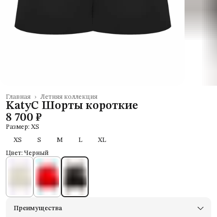
Главная
›
Летняя коллекция
KatyC Шорты короткие
8 700 ₽
Размер: XS
XS
S
M
L
XL
Цвет: Черный
Преимущества
Доставим в пункты выдачи Яндекс Маркеты