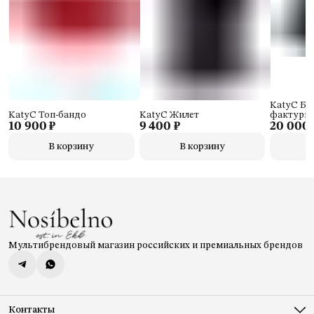
KatyC Бо
KatyC Топ-бандо
KatyC Жилет
фактурно
10 900 ₽
9 400 ₽
20 000 
В корзину
В корзину
Мультибрендовый магазин российских и премиальных брендов
Контакты