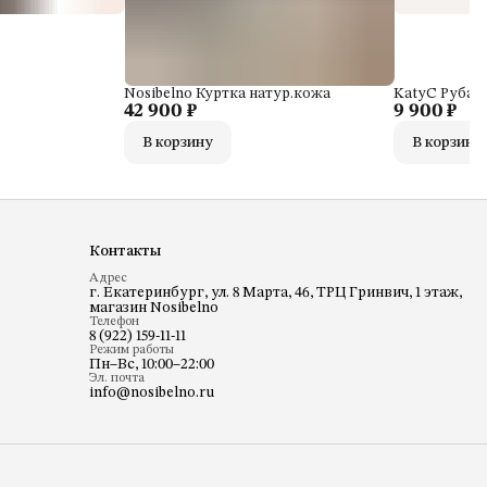
Nosibelno Куртка натур.кожа
KatyC Рубашк
42 900 ₽
9 900 ₽
В корзину
В корзину
Контакты
Адрес
г. Екатеринбург, ул. 8 Марта, 46, ТРЦ Гринвич, 1 этаж,
магазин Nosibelno
Телефон
8 (922) 159-11-11
Режим работы
Пн–Вс, 10:00–22:00
Эл. почта
info@nosibelno.ru