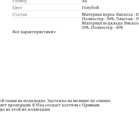
же коллекции.
Размер
XS
Цвет
Голубой
Состав
Материал верха: Вискоза - 4
Полиэстер - 50%, Эластан - 
Материал подклада: Вискоза
55%, Полиэстер - 45%
Все характеристики
й ткани на подкладке. Застежка на молнию по спинке.
няет пропорции. Юбка создает костюм с Прямым
о из этой же коллекции.