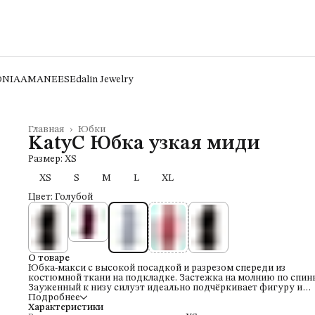
ONIA
AMANEES
Edalin Jewelry
Главная
›
Юбки
KatyC Юбка узкая миди
Размер: XS
XS
S
M
L
XL
Цвет: Голубой
О товаре
Юбка-макси с высокой посадкой и разрезом спереди из
костюмной ткани на подкладке. Застежка на молнию по спинк
Зауженный к низу силуэт идеально подчёркивает фигуру и
удлиняет пропорции. Юбка создает костюм с Прямым жакет
Подробнее
Приталенным жакетом, жилетом, корсетом и топом-бандо из 
Характеристики