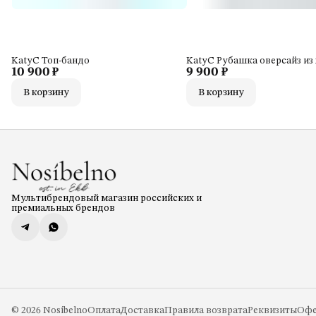
KatyC Топ-бандо
KatyC Рубашка оверсайз из
10 900 ₽
9 900 ₽
В корзину
В корзину
Мультибрендовый магазин российских и
премиальных брендов
© 2026 Nosíbelno
Оплата
Доставка
Правила возврата
Реквизиты
Офе