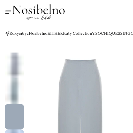
Колумбус
Nosíbelno
EITHER
Katy Collection
Y.SO
CHIQUES
SING