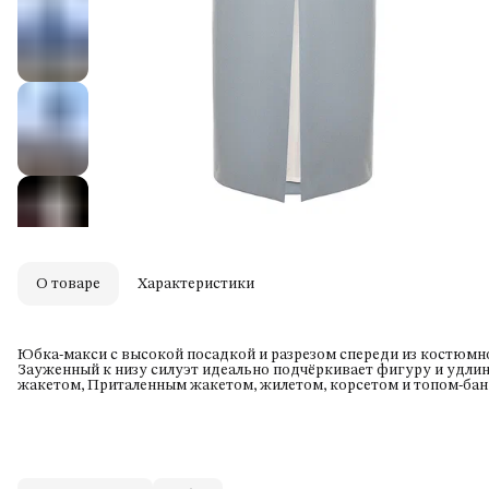
О товаре
Характеристики
Юбка-макси с высокой посадкой и разрезом спереди из костюмно
Зауженный к низу силуэт идеально подчёркивает фигуру и удли
жакетом, Приталенным жакетом, жилетом, корсетом и топом-банд