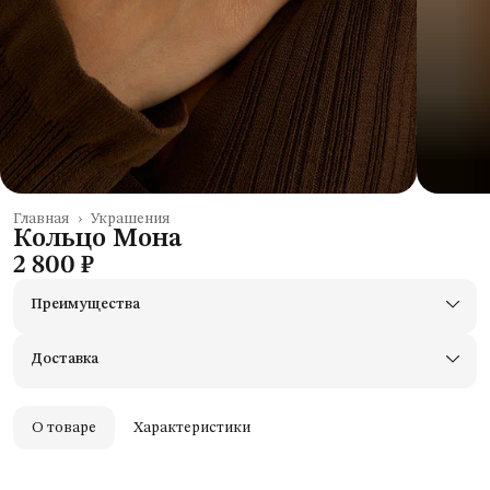
Главная
›
Украшения
Кольцо Мона
2 800 ₽
Преимущества
Доставим в пункты выдачи Яндекс Маркеты
Примерьте товары и верните неподходящие
Доставка
Оплата — картой, СБП или наличными
Удобный возврат
Оплата частями в Сплит
О товаре
Характеристики