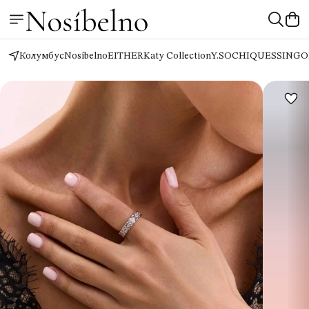
Колумбус
Nosíbelno
EITHER
Katy Collection
Y.SO
CHIQUES
SINGO