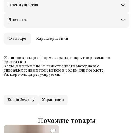
Преимущества
Доставим в пункты выдачи Яндекс Маркеты
Примерьте товары и верните неподходящие
Доставка
Оплата — картой, СБП или наличными
Удобный возврат
Оплата частями в Сплит
О товаре
Характеристики
Изящное кольцо в форме сердца, покрытое россыпью
кристаллов.
Кольцо выполнено из качественного материала с
гипоаллергенным покрытием в родии или позолоте.
Размер кольца регулируется.
Edalin Jewelry
Украшения
Похожие товары