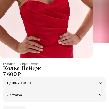
Главная
›
Украшения
Колье Пейдж
7 600 ₽
Преимущества
Доставим в пункты выдачи Яндекс Маркеты
Примерьте товары и верните неподходящие
Доставка
Оплата — картой, СБП или наличными
Удобный возврат
Оплата частями в Сплит