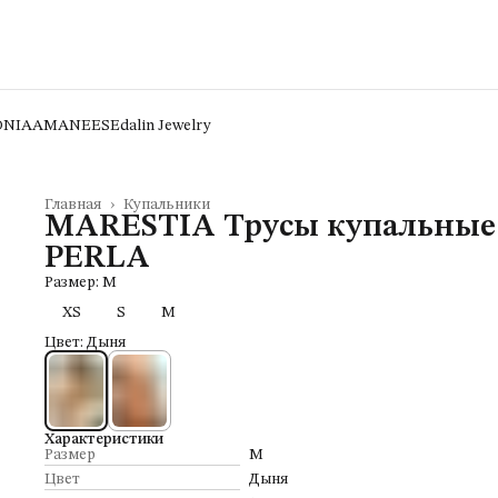
ONIA
AMANEES
Edalin Jewelry
Главная
›
Купальники
MARESTIA Трусы купальные
PERLA
Размер: M
XS
S
M
Цвет: Дыня
Характеристики
Размер
M
Цвет
Дыня