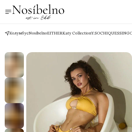
Колумбус
Nosíbelno
EITHER
Katy Collection
Y.SO
CHIQUES
SING