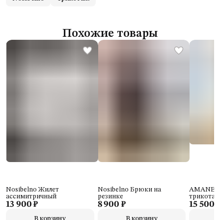
Похожие товары
Nosibelno Жилет
Nosibelno Брюки на
AMANEES
ассимитричный
резинке
трикота
13 900 ₽
8 900 ₽
15 500 
В корзину
В корзину