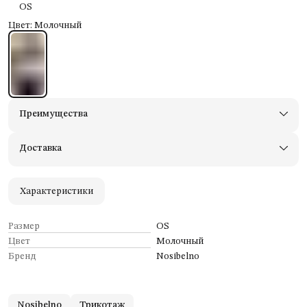
OS
Цвет: Молочный
Преимущества
Доставим в пункты выдачи Яндекс Маркеты
Примерьте товары и верните неподходящие
Доставка
Оплата — картой, СБП или наличными
Удобный возврат
Оплата частями в Сплит
Характеристики
Размер
OS
Цвет
Молочный
Бренд
Nosibelno
Nosibelno
Трикотаж