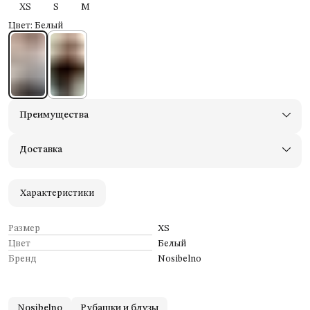
XS
S
M
Цвет: Белый
Преимущества
Доставим в пункты выдачи Яндекс Маркеты
Примерьте товары и верните неподходящие
Доставка
Оплата — картой, СБП или наличными
Удобный возврат
Оплата частями в Сплит
Характеристики
Размер
XS
Цвет
Белый
Бренд
Nosibelno
Nosibelno
Рубашки и блузы