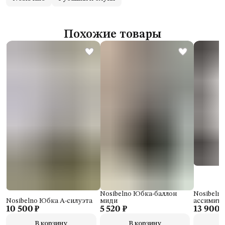
Похожие товары
Nosibelno Юбка-баллон
Nosibeln
Nosibelno Юбка А-силуэта
миди
ассимит
10 500 ₽
5 520 ₽
13 900 
В корзину
В корзину