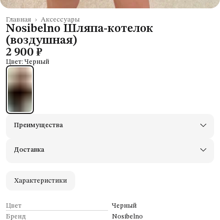
Главная
›
Аксессуары
Nosibelno Шляпа-котелок
(воздушная)
2 900 ₽
Цвет: Черный
Преимущества
Доставим в пункты выдачи Яндекс Маркеты
Примерьте товары и верните неподходящие
Доставка
Оплата — картой, СБП или наличными
Удобный возврат
Оплата частями в Сплит
Характеристики
Цвет
Черный
Бренд
Nosibelno