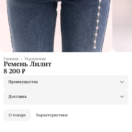
Главная
›
Украшения
Ремень Лилит
8 200 ₽
Преимущества
Доставим в пункты выдачи Яндекс Маркеты
Примерьте товары и верните неподходящие
Доставка
Оплата — картой, СБП или наличными
Удобный возврат
Оплата частями в Сплит
О товаре
Характеристики