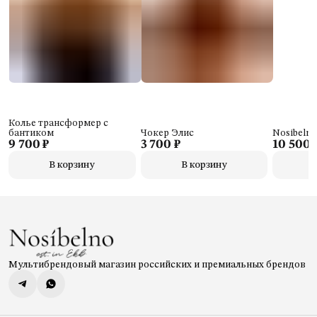
Колье трансформер с
бантиком
Чокер Элис
Nosibelno
9 700 ₽
3 700 ₽
10 500 
В корзину
В корзину
Мультибрендовый магазин российских и премиальных брендов