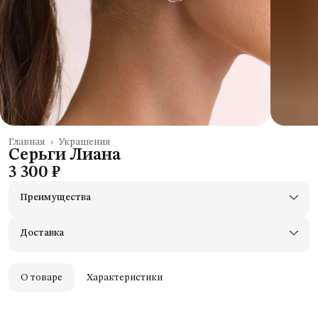
Главная
›
Украшения
Серьги Лиана
3 300 ₽
Преимущества
Доставим в пункты выдачи Яндекс Маркеты
Примерьте товары и верните неподходящие
Доставка
Оплата — картой, СБП или наличными
Удобный возврат
Оплата частями в Сплит
О товаре
Характеристики