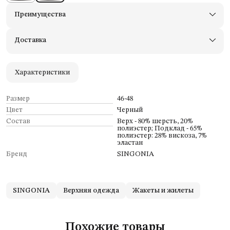
Преимущества
Доставим в пункты выдачи Яндекс Маркеты
Примерьте товары и верните неподходящие
Доставка
Оплата — картой, СБП или наличными
Удобный возврат
Оплата частями в Сплит
Характеристики
Размер
46-48
Цвет
Черный
Состав
Верх - 80% шерсть, 20%
полиэстер; Подклад - 65%
полиэстер: 28% вискоза, 7%
эластан
Бренд
SINGONIA
SINGONIA
Верхняя одежда
Жакеты и жилеты
Похожие товары