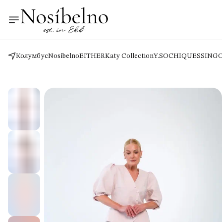
Колумбус
Nosíbelno
EITHER
Katy Collection
Y.SO
CHIQUES
SING