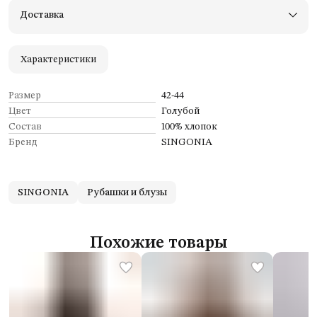
Примерьте товары и верните неподходящие
Доставка
Оплата — картой, СБП или наличными
Удобный возврат
Оплата частями в Сплит
Характеристики
Размер
42-44
Цвет
Голубой
Состав
100% хлопок
Бренд
SINGONIA
SINGONIA
Рубашки и блузы
Похожие товары