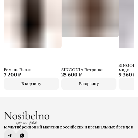
SINGONIA
Ремень Виола
SINGONIA Ветровка
миди
7 200 ₽
25 600 ₽
9 360 ₽
В корзину
В корзину
Мультибрендовый магазин российских и премиальных брендов