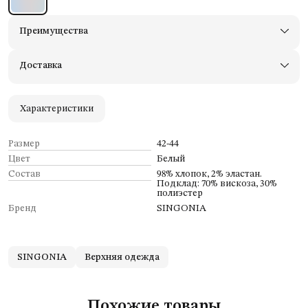
Преимущества
Доставим в пункты выдачи Яндекс Маркеты
Примерьте товары и верните неподходящие
Доставка
Оплата — картой, СБП или наличными
Удобный возврат
Оплата частями в Сплит
Характеристики
Размер
42-44
Цвет
Белый
Состав
98% хлопок, 2% эластан.
Подклад: 70% вискоза, 30%
полиэстер
Бренд
SINGONIA
SINGONIA
Верхняя одежда
Похожие товары