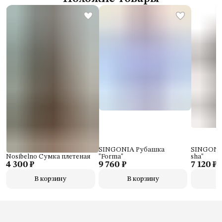
SINGONIA Рубашка
SINGONIA
Nosibelno Сумка плетеная
"Forma"
sha"
4 300 ₽
9 760 ₽
7 120 ₽
В корзину
В корзину