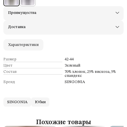
Преимущества
Доставим в пункты выдачи Яндекс Маркеты
Примерьте товары и верните неподходящие
Доставка
Оплата — картой, СБП или наличными
Удобный возврат
Оплата частями в Сплит
Характеристики
Размер
42-44
Цвет
Зеленый
Состав
70% хлопок, 25% вискоза, 5%
спандекс
Бренд
SINGONIA
SINGONIA
Юбки
Похожие товары