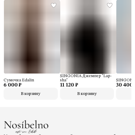
SINGONIA Джемпер "Lap-
Сумочка Edalin
sha"
SINGONI
6 000 ₽
11 120 ₽
30 400 
В корзину
В корзину