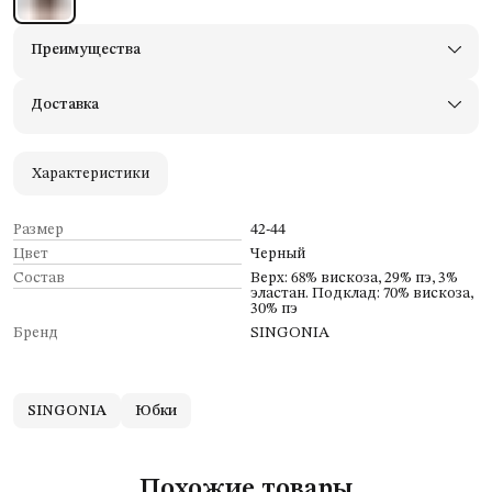
Преимущества
Доставим в пункты выдачи Яндекс Маркеты
Примерьте товары и верните неподходящие
Доставка
Оплата — картой, СБП или наличными
Удобный возврат
Оплата частями в Сплит
Характеристики
Размер
42-44
Цвет
Черный
Состав
Верх: 68% вискоза, 29% пэ, 3%
эластан. Подклад: 70% вискоза,
30% пэ
Бренд
SINGONIA
SINGONIA
Юбки
Похожие товары