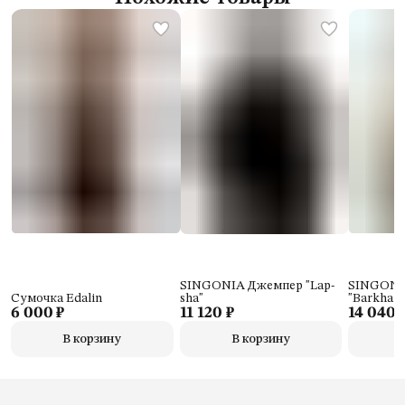
SINGONIA Джемпер "Lap-
SINGONI
Сумочка Edalin
sha"
"Barkhat"
6 000 ₽
11 120 ₽
14 040 
В корзину
В корзину