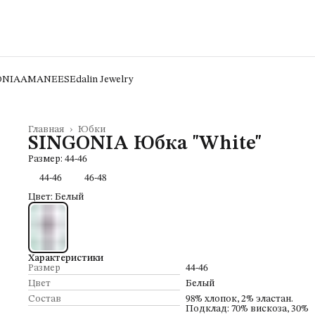
ONIA
AMANEES
Edalin Jewelry
Главная
›
Юбки
SINGONIA Юбка "White"
Размер: 44-46
44-46
46-48
Цвет: Белый
Характеристики
Размер
44-46
Цвет
Белый
Состав
98% хлопок, 2% эластан.
Подклад: 70% вискоза, 30%