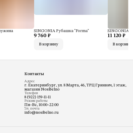
чужина
SINGONIA Рубашка "Forma"
SINGONIA Дж
9 760 ₽
11 120 ₽
В корзину
В корзину
Контакты
Адрес
г. Екатеринбург, ул. 8 Марта, 46, ТРЦ Гринвич, 1 этаж,
магазин Nosibelno
Телефон
8 (922) 159-11-11
Режим работы
Пн–Вс, 10:00–22:00
Эл. почта
info@nosibelno.ru