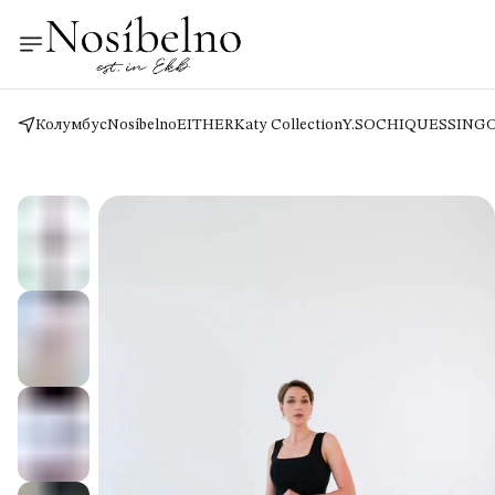
Колумбус
Nosíbelno
EITHER
Katy Collection
Y.SO
CHIQUES
SING