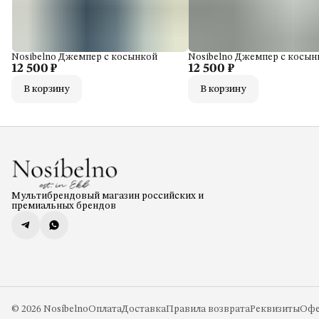
Nosibelno Джемпер с косынкой
Nosibelno Джемпер с косын
12 500 ₽
12 500 ₽
В корзину
В корзину
Мультибрендовый магазин российских и
премиальных брендов
© 2026 Nosíbelno
Оплата
Доставка
Правила возврата
Реквизиты
Офе