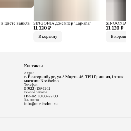
в цвете ваниль
SINGONIA Джемпер "Lap-sha"
SINGONIA Дж
11 120 ₽
11 120 ₽
В корзину
В корзину
Контакты
Адрес
г. Екатеринбург, ул. 8 Марта, 46, ТРЦ Гринвич, 1 этаж,
магазин Nosibelno
Телефон
8 (922) 159-11-11
Режим работы
Пн–Вс, 10:00–22:00
Эл. почта
info@nosibelno.ru