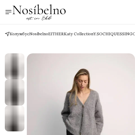
Колумбус
Nosíbelno
EITHER
Katy Collection
Y.SO
CHIQUES
SING