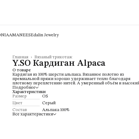
ONIA
AMANEES
Edalin Jewelry
Главная
›
Вязаный трикотаж
Y.SO Кардиган Alpaca
О товаре
Кардиган из 100% шерсти альпака. Вязанное полотно из
премиальной пряжи хорошо удерживает тепло благодаря
плотному переплетению нитей. А умеренный объём и высоки
ворот надежно защищает от низких температур в холодное в
Подробнее
года. Джемпер пушистый и долговечный, не колется и не
Характеристики
скатывается.
Размер
OS
Цвет
Серый
Состав
Альпака 100%
Все характеристики