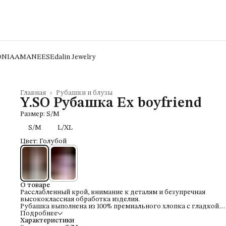
ONIA
AMANEES
Edalin Jewelry
Главная
›
Рубашки и блузы
Y.SO Рубашка Ex boyfriend
Размер: S/M
S/M
L/XL
Цвет: Голубой
О товаре
Расслабленный крой, внимание к деталям и безупречная
высококлассная обработка изделия.
Рубашка выполнена из 100% премиального хлопка с гладкой
прохладной текстурой и идеально впишется в летний гардеро
Подробнее
Характеристики