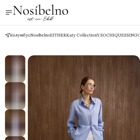
Колумбус
Nosíbelno
EITHER
Katy Collection
Y.SO
CHIQUES
SING