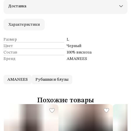
Примерьте товары и верните неподходящие
Доставка
Оплата — картой, СБП или наличными
Удобный возврат
Оплата частями в Сплит
Характеристики
Размер
L
Цвет
Черный
Состав
100% вискоза
Бренд
AMANEES
AMANEES
Рубашки и блузы
Похожие товары