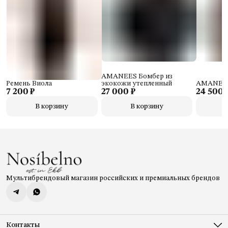
AMANEES Бомбер из
Ремень Виола
экокожи утепленный
AMANEES
7 200 ₽
27 000 ₽
24 500 
В корзину
В корзину
Мультибрендовый магазин российских и премиальных брендов
Контакты