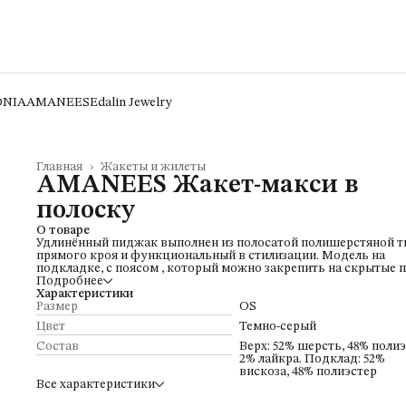
ONIA
AMANEES
Edalin Jewelry
Главная
›
Жакеты и жилеты
AMANEES Жакет-макси в
полоску
О товаре
Удлинённый пиджак выполнен из полосатой полишерстяной т
прямого кроя и функциональный в стилизации. Модель на
подкладке, с поясом , который можно закрепить на скрытые 
и пуговицы. Застёжка на пуговицы. Пиджак сочетается с
Подробнее
костюмными брюками , атласной юбкой в красном цвете и
Характеристики
алладинами.
Размер
OS
Цвет
Темно-серый
Состав
Верх: 52% шерсть, 48% полиэ
2% лайкра. Подклад: 52%
вискоза, 48% полиэстер
Все характеристики