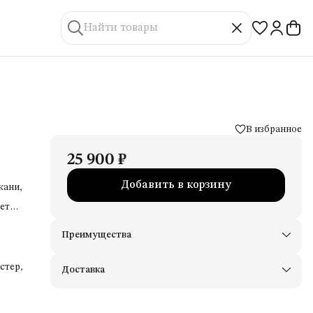
В избранное
25 900 ₽
Добавить в корзину
кани,
петли
Преимущества
Доставим в пункты выдачи Яндекс Маркеты
Примерьте товары и верните неподходящие
стер,
Доставка
Оплата — картой, СБП или наличными
Удобный возврат
Оплата частями в Сплит