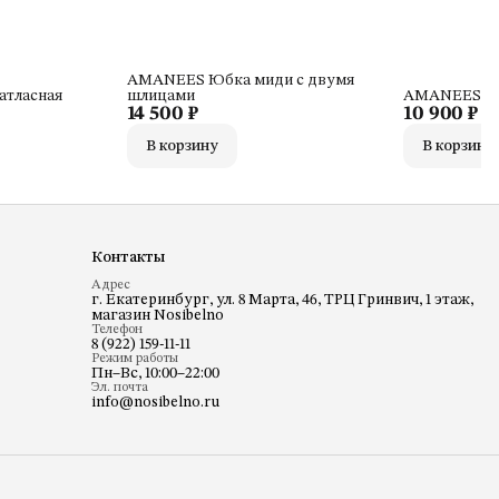
AMANEES Юбка миди с двумя
атласная
шлицами
AMANEES Юб
14 500 ₽
10 900 ₽
В корзину
В корзину
Контакты
Адрес
г. Екатеринбург, ул. 8 Марта, 46, ТРЦ Гринвич, 1 этаж,
магазин Nosibelno
Телефон
8 (922) 159-11-11
Режим работы
Пн–Вс, 10:00–22:00
Эл. почта
info@nosibelno.ru