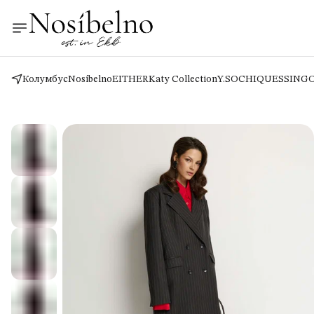
Колумбус
Nosíbelno
EITHER
Katy Collection
Y.SO
CHIQUES
SING