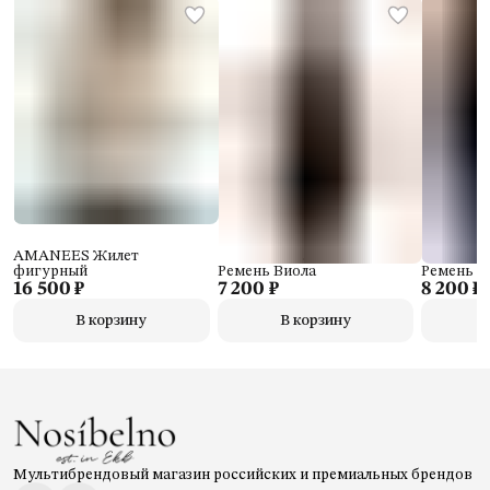
AMANEES Жилет
фигурный
Ремень Виола
Ремень Л
16 500 ₽
7 200 ₽
8 200 ₽
В корзину
В корзину
Мультибрендовый магазин российских и премиальных брендов