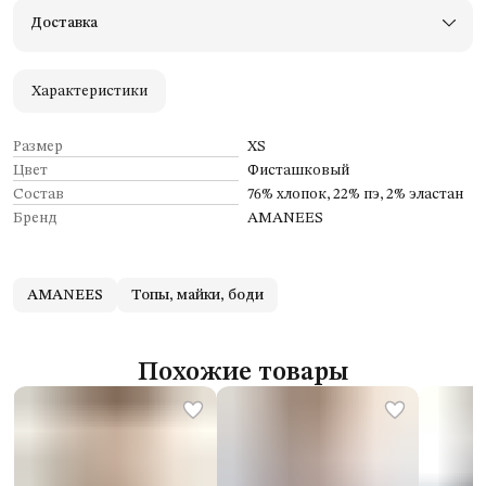
Примерьте товары и верните неподходящие
Доставка
Оплата — картой, СБП или наличными
Удобный возврат
Оплата частями в Сплит
Характеристики
Размер
XS
Цвет
Фисташковый
Состав
76% хлопок, 22% пэ, 2% эластан
Бренд
AMANEES
AMANEES
Топы, майки, боди
Похожие товары