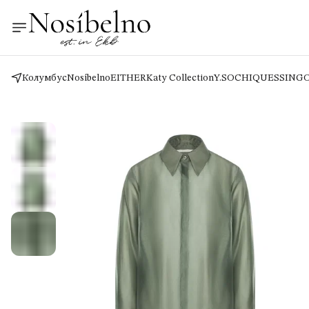
Колумбус
Nosíbelno
EITHER
Katy Collection
Y.SO
CHIQUES
SING