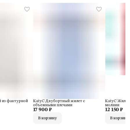
 из фактурной
KatyC Двубортный жилет с
KatyC Жилет
объемными плечами
молнии
17 900 ₽
12 150 ₽
В корзину
В корзину