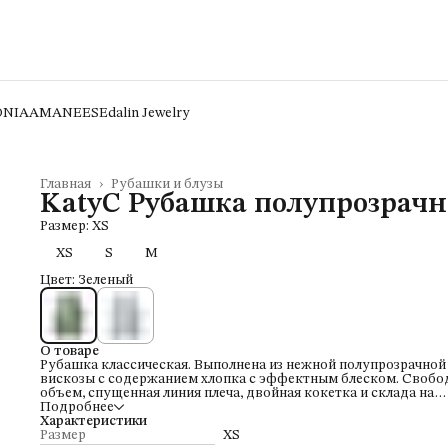
ONIA
AMANEES
Edalin Jewelry
Главная
›
Рубашки и блузы
KatyC Рубашка полупрозрачн
Размер: XS
XS
S
M
Цвет: Зеленый
О товаре
Рубашка классическая. Выполнена из нежной полупрозрачной
вискозы с содержанием хлопка с эффектным блеском. Своб
объем, спущенная линия плеча, двойная кокетка и склада на
спинке придают нужную свободу и воздушность модели.
Подробнее
Рубашка создает комплект с миди юбкой и широкими брюка
Характеристики
этой же коллекции.
Размер
XS