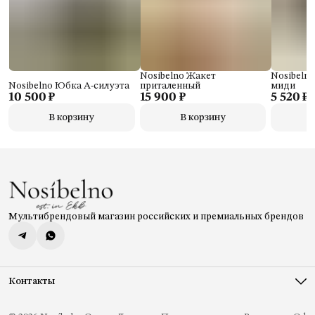
Nosibelno Жакет
Nosibeln
Nosibelno Юбка А-силуэта
приталенный
миди
10 500 ₽
15 900 ₽
5 520 ₽
В корзину
В корзину
Мультибрендовый магазин российских и премиальных брендов
Контакты
Адрес
г. Екатеринбург, ул. 8 Марта, 46, ТРЦ Гринвич, 1 этаж, магазин