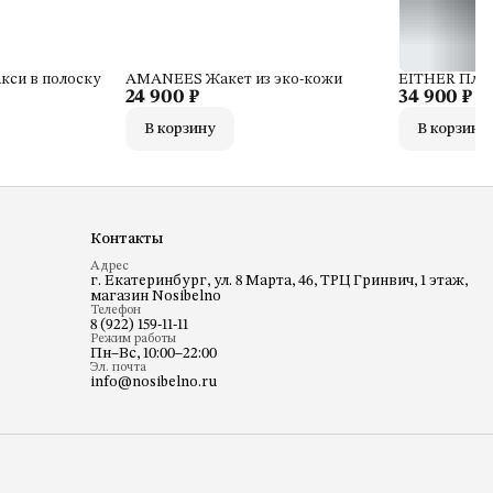
си в полоску
AMANEES Жакет из эко-кожи
EITHER Плат
24 900 ₽
34 900 ₽
В корзину
В корзину
Контакты
Адрес
г. Екатеринбург, ул. 8 Марта, 46, ТРЦ Гринвич, 1 этаж,
магазин Nosibelno
Телефон
8 (922) 159-11-11
Режим работы
Пн–Вс, 10:00–22:00
Эл. почта
info@nosibelno.ru