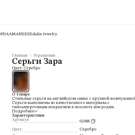
ONIA
AMANEES
Edalin Jewelry
Главная
›
Украшения
Серьги Зара
Цвет: Серебро
О товаре
Стильные серьги на английском замке с крупной жемчужиной
Серьги выполнены из качественного материала с
гипоаллергенным покрытием в позолоте или родии.
Подробнее
Характеристики
Артикул
02488
Цвет
Серебро