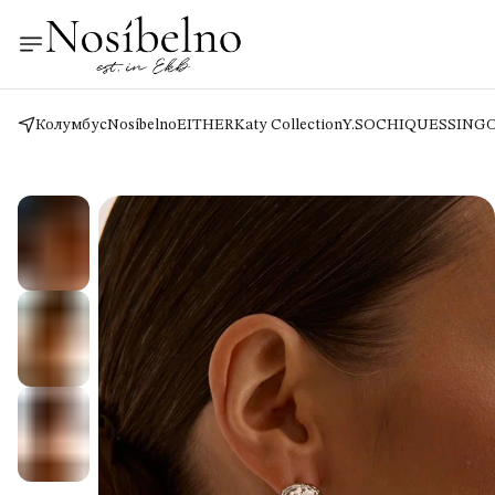
Колумбус
Nosíbelno
EITHER
Katy Collection
Y.SO
CHIQUES
SING